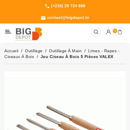
(+216) 29 724 888
phone
Catégorie
contact@bigdepot.tn
email
Machines
0
Outillage
Jardinage
Accueil
Outillage
Outillage À Main
Limes - Rapes -
Consommables
Ciseaux À Bois
Jeu Ciseau À Bois 5 Pièces VALEX