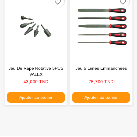
favorite_border
favorite_border
Jeu De Râpe Rotative 5PCS
Jeu 5 Limes Emmanchées
VALEX
Prix
Prix
43,000 TND
75,700 TND
Ajouter au panier
Ajouter au panier