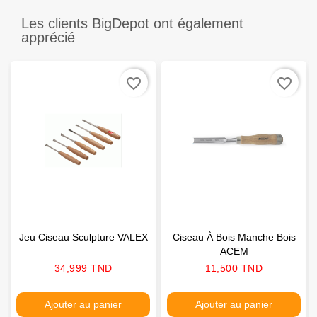
Les clients BigDepot ont également
apprécié
favorite_border
favorite_border
Jeu Ciseau Sculpture VALEX
Ciseau À Bois Manche Bois
ACEM
Prix
Prix
34,999 TND
11,500 TND
Ajouter au panier
Ajouter au panier