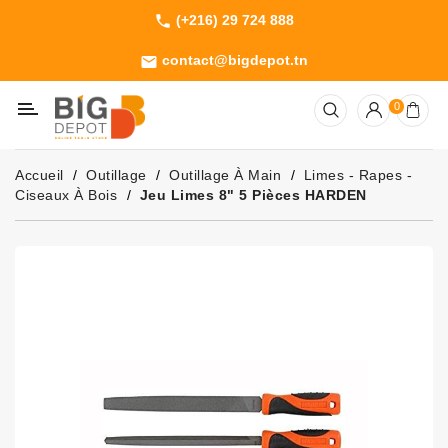
(+216) 29 724 888
phone
Catégorie
contact@bigdepot.tn
email
Machines
0
Outillage
Jardinage
Accueil
Outillage
Outillage À Main
Limes - Rapes -
Consommables
Ciseaux À Bois
Jeu Limes 8" 5 Pièces HARDEN