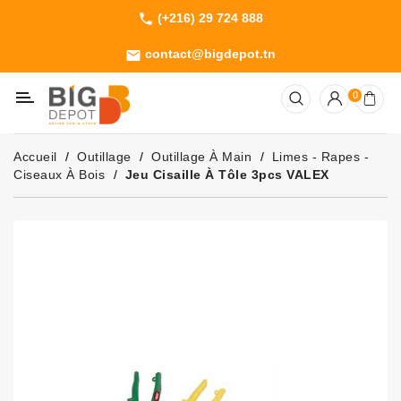
(+216) 29 724 888
phone
Catégorie
contact@bigdepot.tn
email
Machines
0
Outillage
Jardinage
Accueil
Outillage
Outillage À Main
Limes - Rapes -
Consommables
Ciseaux À Bois
Jeu Cisaille À Tôle 3pcs VALEX