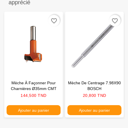
apprécié
favorite_border
favorite_border
Mèche À Façonner Pour
Mèche De Centrage 7.98X90
Charnières Ø35mm CMT
BOSCH
Prix
Prix
144,500 TND
20,800 TND
Ajouter au panier
Ajouter au panier