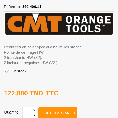
Référence
392.400.11
Réalisées en acier spécial à haute résistance.
Pointe de centrage HW.
2 tranchants HW (Z2).
2 incisures négatives HW (V2.)

En stock
122,000 TND
TTC
Quantité
AJOUTER AU PANIER