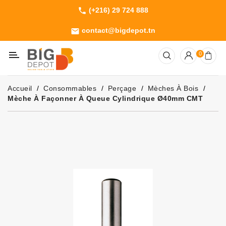
(+216) 29 724 888
phone
Catégorie
contact@bigdepot.tn
email
Machines
0
Outillage
Jardinage
Accueil
Consommables
Perçage
Mèches À Bois
Consommables
Mèche À Façonner À Queue Cylindrique Ø40mm CMT