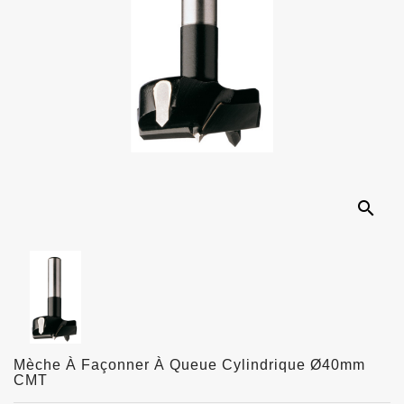
search
Mèche À Façonner À Queue Cylindrique Ø40mm
CMT