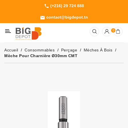
(+216) 29 724 888
phone
Catégorie
contact@bigdepot.tn
email
Machines
0
Outillage
Jardinage
Accueil
Consommables
Perçage
Mèches À Bois
Consommables
Mèche Pour Charnière Ø30mm CMT