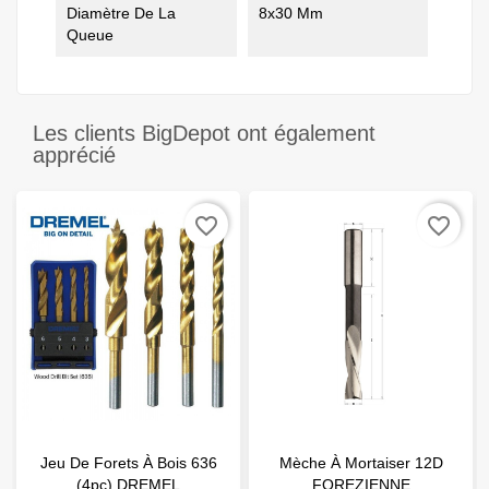
Diamètre De La
8x30 Mm
Queue
Les clients BigDepot ont également
apprécié
favorite_border
favorite_border
Jeu De Forets À Bois 636
Mèche À Mortaiser 12D
(4pc) DREMEL
FOREZIENNE