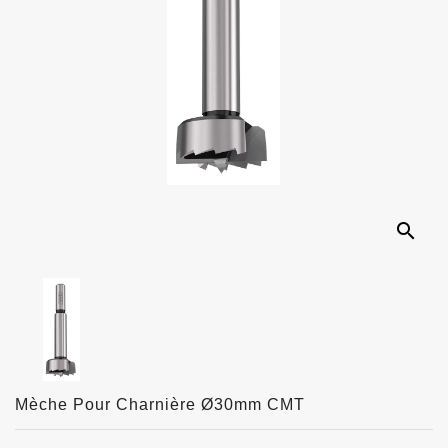
search
Mèche Pour Charnière Ø30mm CMT