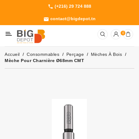
(+216) 29 724 888
phone
Catégorie
contact@bigdepot.tn
email
Machines
0
Outillage
Jardinage
Accueil
Consommables
Perçage
Mèches À Bois
Consommables
Mèche Pour Charnière Ø68mm CMT