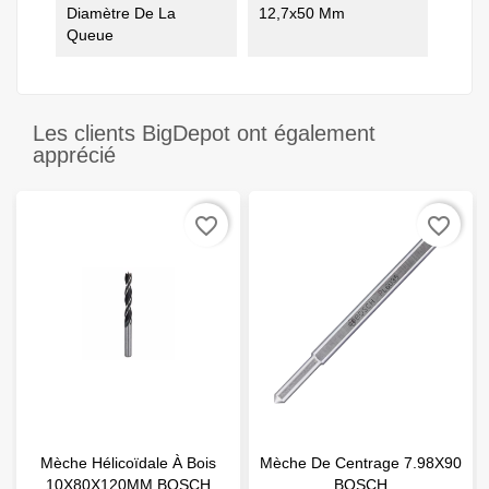
Diamètre De La
12,7x50 Mm
Queue
Les clients BigDepot ont également
apprécié
favorite_border
favorite_border
Mèche Hélicoïdale À Bois
Mèche De Centrage 7.98X90
10X80X120MM BOSCH
BOSCH