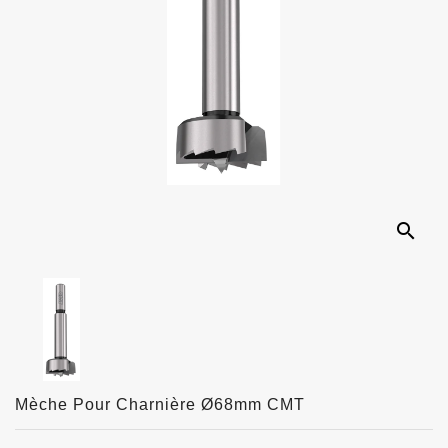
search
Mèche Pour Charnière Ø68mm CMT