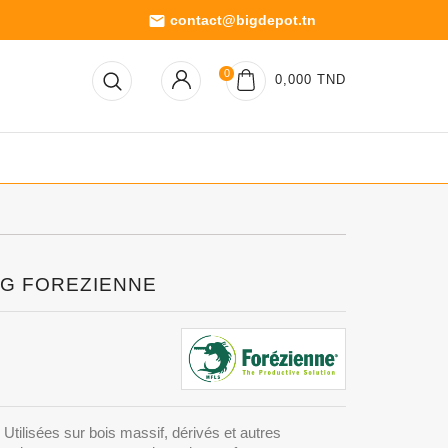
contact@bigdepot.tn
email
0
0,000 TND
10G FOREZIENNE
 Utilisées sur bois massif, dérivés et autres