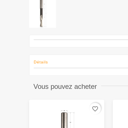
Détails
Vous pouvez acheter
favorite_border