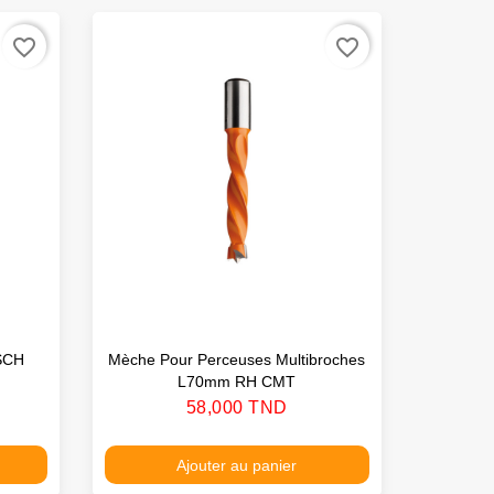
favorite_border
favorite_border
SCH
Mèche Pour Perceuses Multibroches
Jeu De 
L70mm RH CMT
Prix
58,000 TND
Ajouter au panier