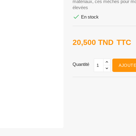
matériaux, ces mèches pour mo
élevées

En stock
20,500 TND
TTC
Quantité
AJOUTE