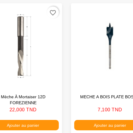
favorite_border
Mèche À Mortaiser 12D
MECHE A BOIS PLATE BO
FOREZIENNE
Prix
Prix
22,000 TND
7,100 TND
Ajouter au panier
Ajouter au panier