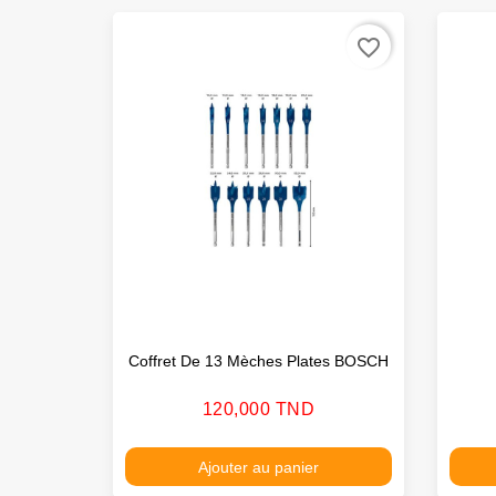
favorite_border
Coffret De 13 Mèches Plates BOSCH
Prix
120,000 TND
Ajouter au panier