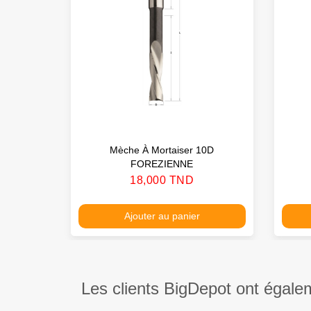
Mèche À Mortaiser 10D
FOREZIENNE
Prix
18,000 TND
Ajouter au panier
Les clients BigDepot ont égale