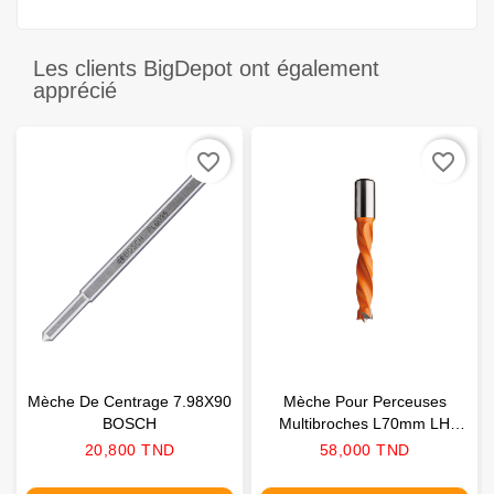
Les clients BigDepot ont également
apprécié
favorite_border
favorite_border
Mèche De Centrage 7.98X90
Mèche Pour Perceuses
BOSCH
Multibroches L70mm LH
CMT
Prix
Prix
20,800 TND
58,000 TND