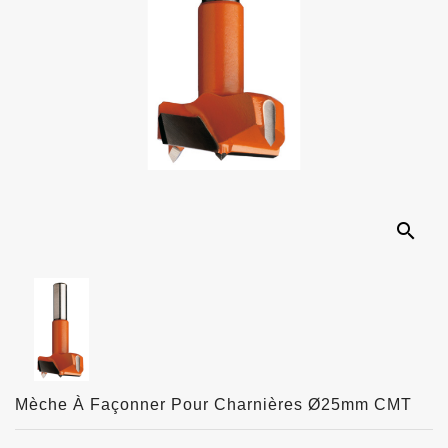
search
Mèche À Façonner Pour Charnières Ø25mm CMT