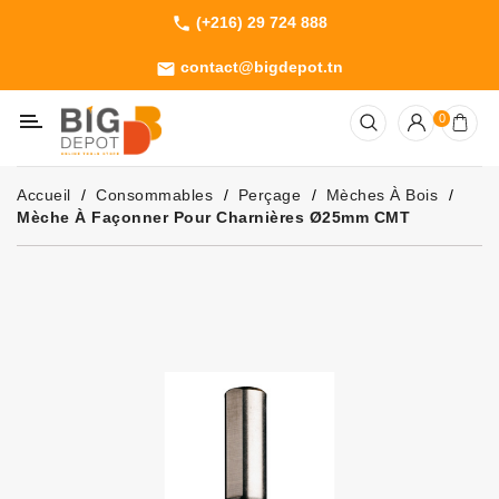
(+216) 29 724 888
phone
Catégorie
contact@bigdepot.tn
email
Machines
0
Outillage
Jardinage
Accueil
Consommables
Perçage
Mèches À Bois
Consommables
Mèche À Façonner Pour Charnières Ø25mm CMT