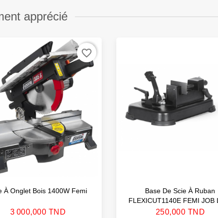
ment apprécié
favorite_border
e À Onglet Bois 1400W Femi
Base De Scie À Ruban
FLEXICUT1140E FEMI JOB 
Prix
Prix
3 000,000 TND
250,000 TND