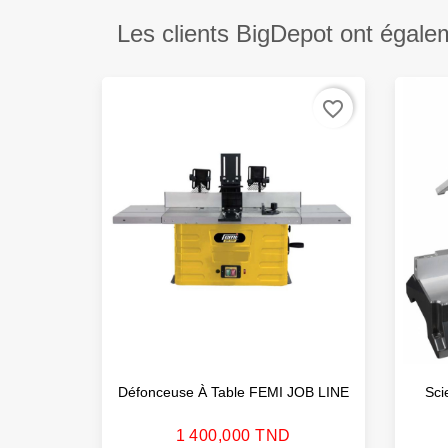
Les clients BigDepot ont égale
favorite_border
Défonceuse À Table FEMI JOB LINE
Sci
Prix
1 400,000 TND