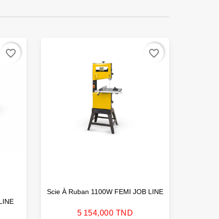
favorite_border
favorite_border
Scie À Ruban 1100W FEMI JOB LINE
Scie Cir
LINE
Prix
5 154,000 TND