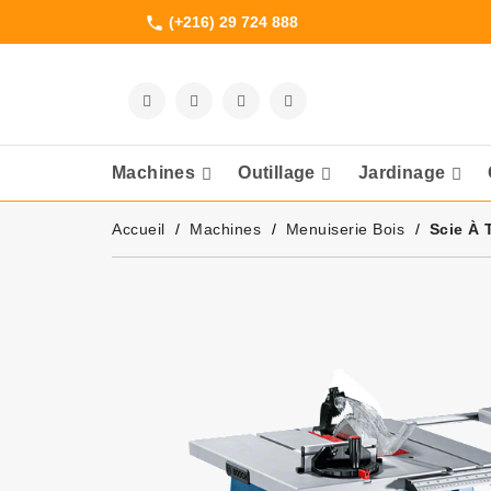
(+216) 29 724 888
phone
Machines
Outillage
Jardinage
Meuleuses Et 
Accueil
Machines
Menuiserie Bois
Scie À