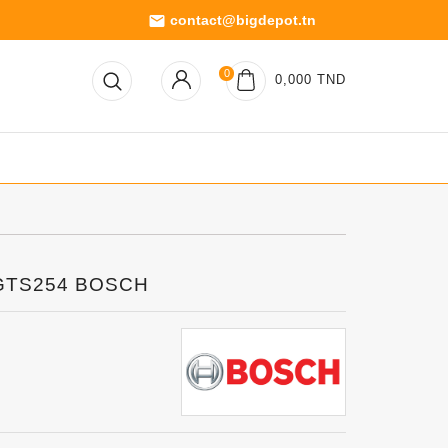
contact@bigdepot.tn
email
0
0,000 TND
 GTS254 BOSCH