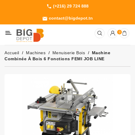
(+216) 29 724 888
phone
Catégorie
contact@bigdepot.tn
email
Machines
0
Outillage
Jardinage
Accueil
Machines
Menuiserie Bois
Machine
Consommables
Combinée À Bois 6 Fonctions FEMI JOB LINE