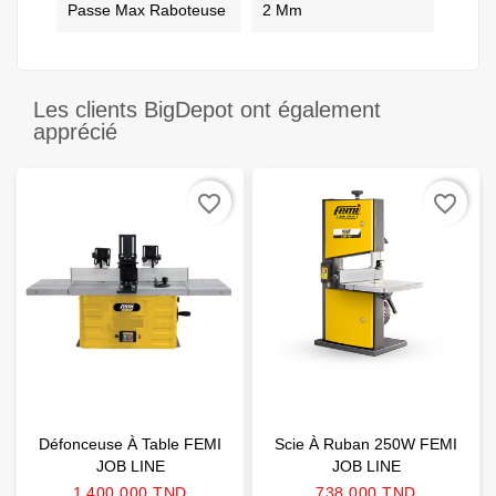
Passe Max Raboteuse
2 Mm
Les clients BigDepot ont également
apprécié
favorite_border
favorite_border
Défonceuse À Table FEMI
Scie À Ruban 250W FEMI
JOB LINE
JOB LINE
Prix
Prix
1 400,000 TND
738,000 TND