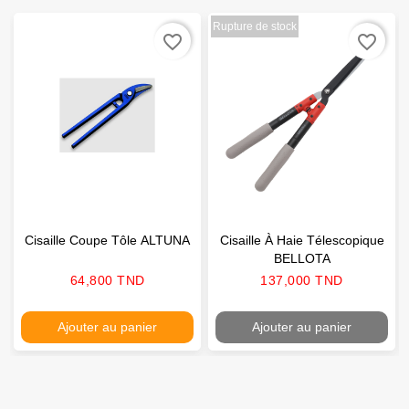
Rupture de stock
favorite_border
favorite_border
Cisaille Coupe Tôle ALTUNA
Cisaille À Haie Télescopique
BELLOTA
Prix
Prix
64,800 TND
137,000 TND
Ajouter au panier
Ajouter au panier