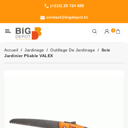
(+216) 29 724 888
phone
Catégorie
contact@bigdepot.tn
email
Machines
0
Outillage
Jardinage
Accueil
Jardinage
Outillage De Jardinage
Scie
Consommables
Jardinier Pliable VALEX