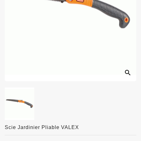
search
Scie Jardinier Pliable VALEX