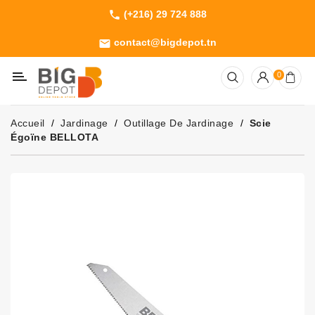
(+216) 29 724 888
phone
Catégorie
contact@bigdepot.tn
email
Machines
0
Outillage
Jardinage
Accueil
Jardinage
Outillage De Jardinage
Scie
Consommables
Égoïne BELLOTA