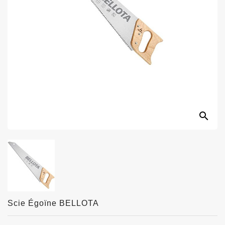
search
Scie Égoïne BELLOTA