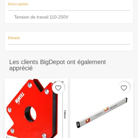
Description
Tension de travail 110-250V
Détails
Les clients BigDepot ont également
apprécié
favorite_border
favorite_border