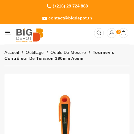
(+216) 29 724 888
phone
Catégorie
contact@bigdepot.tn
email
Machines
0
Outillage
Jardinage
Accueil
Outillage
Outils De Mesure
Tournevis
Consommables
Contrôleur De Tension 190mm Acem