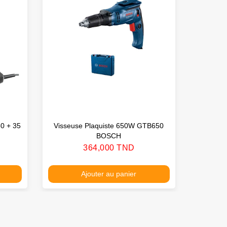
50 + 35
Visseuse Plaquiste 650W GTB650
Perce
BOSCH
Prix
364,000 TND
Ajouter au panier