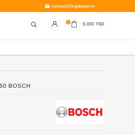
contact@bigdepot.tn
email
0
0,000 TND
650 BOSCH