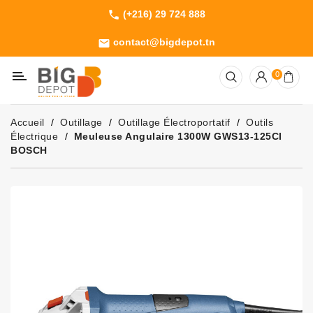
(+216) 29 724 888
phone
Catégorie
contact@bigdepot.tn
email
Machines
0
Outillage
Jardinage
Accueil
Outillage
Outillage Électroportatif
Outils
Consommables
Électrique
Meuleuse Angulaire 1300W GWS13-125CI
BOSCH