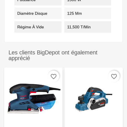
Diamètre Disque
125 Mm
Régime À Vide
11,500 T/min
Les clients BigDepot ont également
apprécié
favorite_border
favorite_border