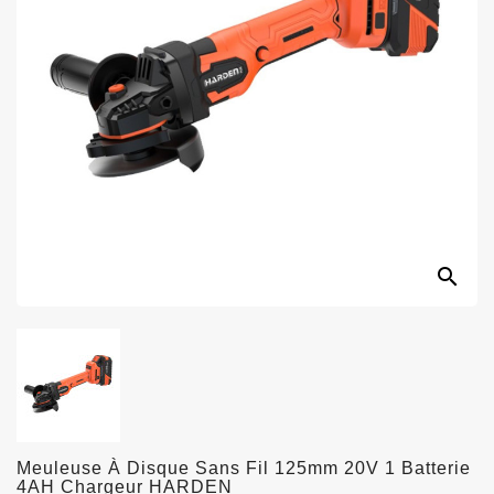
search
Meuleuse À Disque Sans Fil 125mm 20V 1 Batterie
4AH Chargeur HARDEN