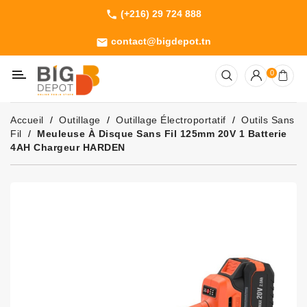
(+216) 29 724 888
phone
Catégorie
contact@bigdepot.tn
email
Machines
0
Outillage
Jardinage
Accueil
Outillage
Outillage Électroportatif
Outils Sans
Consommables
Fil
Meuleuse À Disque Sans Fil 125mm 20V 1 Batterie
4AH Chargeur HARDEN