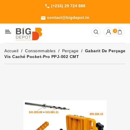
(+216) 29 724 888
phone
Catégorie
contact@bigdepot.tn
email
Machines
0
Outillage
Jardinage
Accueil
Consommables
Perçage
Gabarit De Perçage
Consommables
Vis Caché Pocket-Pro PPJ-002 CMT