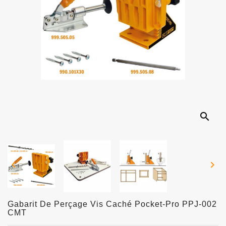
search


Gabarit De Perçage Vis Caché Pocket-Pro PPJ-002
CMT