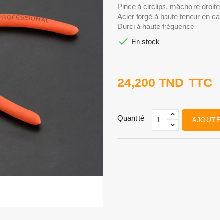
Pince à circlips,
Acier forgé à hau
Durci à haute f

En stock
24,200 TND
TTC
Quantité
AJOUTE