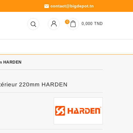
contact@bigdepot.tn
email
0
0,000 TND
0mm HARDEN
 Intérieur 220mm HARDEN