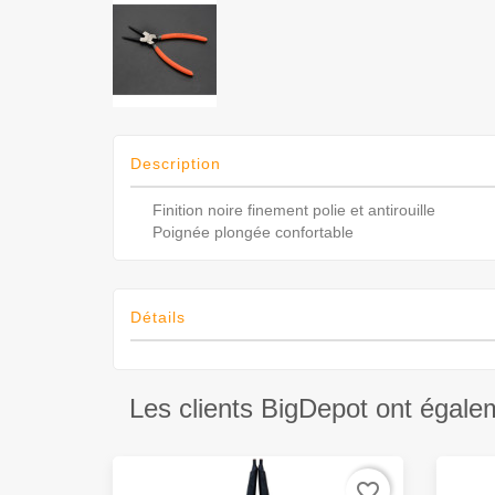
Description
Finition noire finement polie e
Poignée plongée confortable
Détails
Les clients BigDepot ont égale
favorite_border