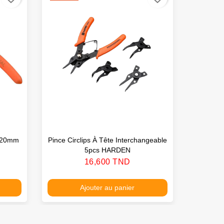
 220mm
Pince Circlips À Tête Interchangeable
Jeu Pi
5pcs HARDEN
Prix
16,600 TND
Ajouter au panier