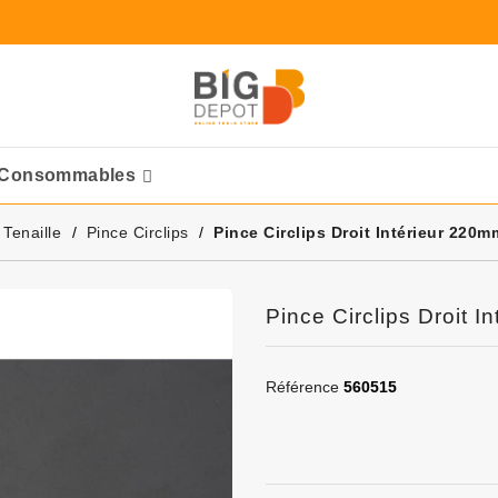
Consommables
Ponceuses Pneumatique
 Tenaille
Pince Circlips
Pince Circlips Droit Intérieur 22
Pince Circlips Droit
Référence
560515