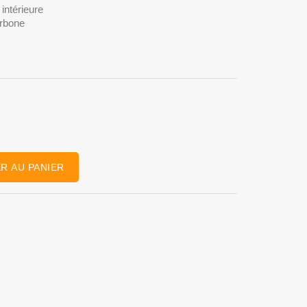
 mâchoire droite intérieure
te teneur en carbone
réquence
R AU PANIER