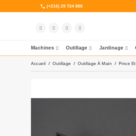
(+216) 29 724 888
phone
Machines
Outillage
Jardinage
Meuleuses Et 
Accueil
Outillage
Outillage À Main
Pince Et