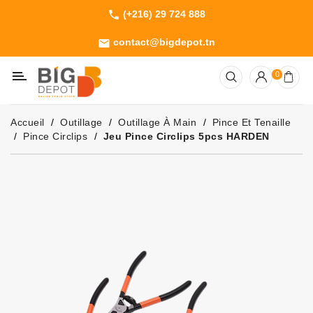
(+216) 29 724 888
phone
Catégorie
contact@bigdepot.tn
email
Machines
0
Outillage
Jardinage
Accueil
Outillage
Outillage À Main
Pince Et Tenaille
Consommables
Pince Circlips
Jeu Pince Circlips 5pcs HARDEN