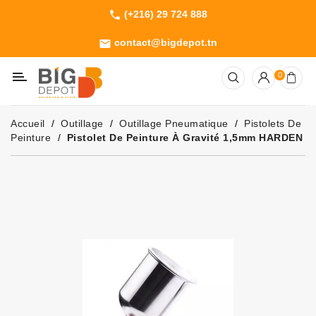
(+216) 29 724 888
phone
Catégorie
contact@bigdepot.tn
email
Machines
0
Outillage
Jardinage
Accueil
Outillage
Outillage Pneumatique
Pistolets De
Consommables
Peinture
Pistolet De Peinture À Gravité 1,5mm HARDEN