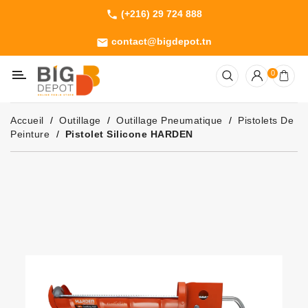
(+216) 29 724 888
phone
Catégorie
contact@bigdepot.tn
email
Machines
0
Outillage
Jardinage
Accueil
Outillage
Outillage Pneumatique
Pistolets De
Consommables
Peinture
Pistolet Silicone HARDEN