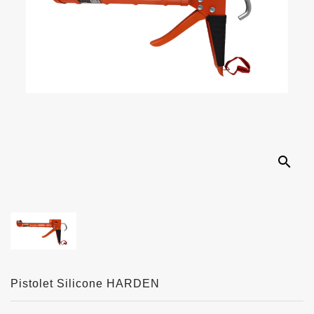
search
Pistolet Silicone HARDEN