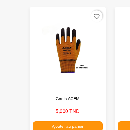
favorite_border
Gants ACEM
Prix
5,000 TND
Ajouter au panier