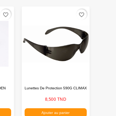
favorite_border
favorite_border
DEN
Lunettes De Protection 590G CLIMAX
Mant
Prix
8,500 TND
Ajouter au panier