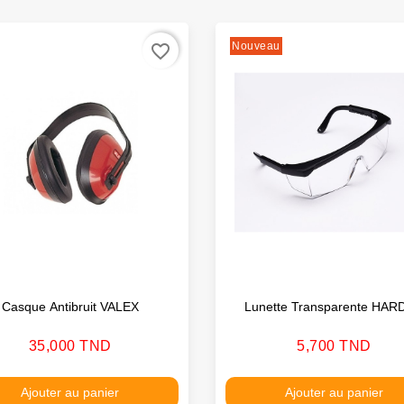
Nouveau
favorite_border
Casque Antibruit VALEX
Lunette Transparente HAR
Prix
Prix
35,000 TND
5,700 TND
Ajouter au panier
Ajouter au panier