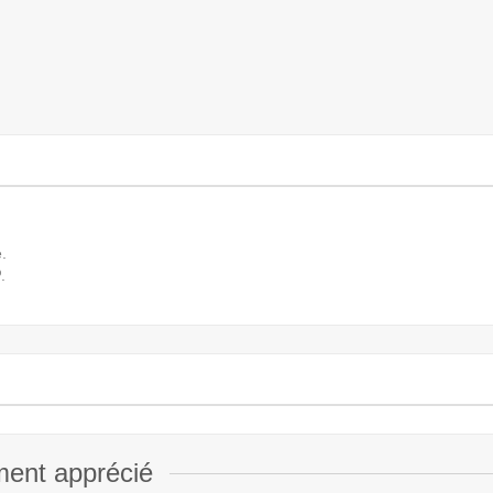
.
.
ment apprécié