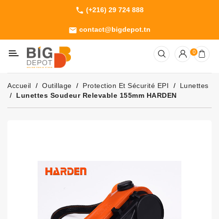
(+216) 29 724 888
phone
Catégorie
contact@bigdepot.tn
email
Machines
0
Outillage
Jardinage
Accueil
Outillage
Protection Et Sécurité EPI
Lunettes
Consommables
Lunettes Soudeur Relevable 155mm HARDEN