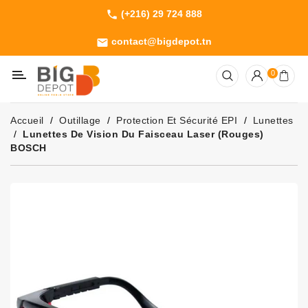
(+216) 29 724 888
phone
Catégorie
contact@bigdepot.tn
email
Machines
0
Outillage
Jardinage
Accueil
Outillage
Protection Et Sécurité EPI
Lunettes
Consommables
Lunettes De Vision Du Faisceau Laser (rouges)
BOSCH