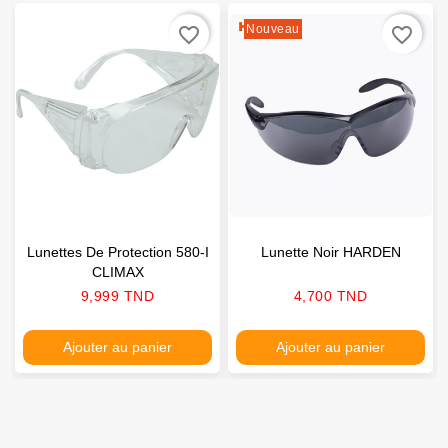
Nouveau
favorite_border
favorite_border
Lunettes De Protection 580-I
Lunette Noir HARDEN
CLIMAX
Prix
Prix
9,999 TND
4,700 TND
Ajouter au panier
Ajouter au panier