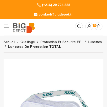
(+216) 29 724 888
phone
Catégorie
contact@bigdepot.tn
email
Machines
0
Outillage
Jardinage
Accueil
Outillage
Protection Et Sécurité EPI
Lunettes
Consommables
Lunettes De Protection TOTAL