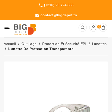
(+216) 29 724 888
phone
Catégorie
contact@bigdepot.tn
email
Machines
0
Outillage
Jardinage
Accueil
Outillage
Protection Et Sécurité EPI
Lunettes
Consommables
Lunette De Protection Transparente