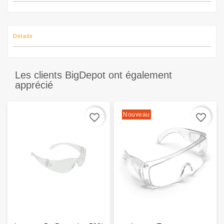
Détails
Les clients BigDepot ont également
apprécié
Nouveau
favorite_border
favorite_border