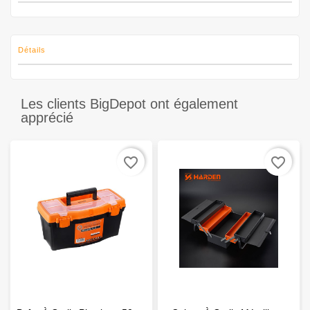
Détails
Les clients BigDepot ont également
apprécié
favorite_border
favorite_border