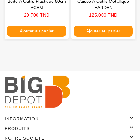
Boîte À Outils Plastique 50cm
Caisse À Outils Métallique
ACEM
HARDEN
Prix
Prix
29,700 TND
125,000 TND
Ajouter au panier
Ajouter au panier

INFORMATION

PRODUITS

NOTRE SOCIÉTÉ