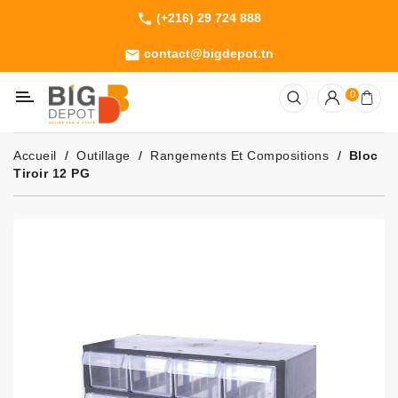
(+216) 29 724 888
phone
Catégorie
contact@bigdepot.tn
email
Machines
0
Outillage
Jardinage
Accueil
Outillage
Rangements Et Compositions
Bloc
Consommables
Tiroir 12 PG