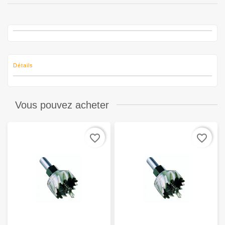
Détails
Vous pouvez acheter
favorite_border
favorite_border