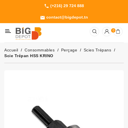
(+216) 29 724 888
phone
Catégorie
contact@bigdepot.tn
email
Machines
0
Outillage
Jardinage
Accueil
Consommables
Perçage
Scies Trépans
Consommables
Scie Trépan HSS KRINO