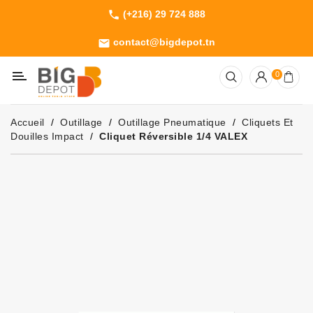
(+216) 29 724 888
phone
Catégorie
contact@bigdepot.tn
email
Machines
0
Outillage
Jardinage
Accueil
Outillage
Outillage Pneumatique
Cliquets Et
Consommables
Douilles Impact
Cliquet Réversible 1/4 VALEX