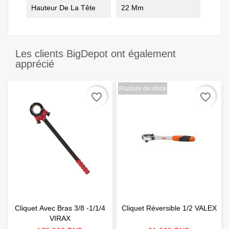
Hauteur De La Tête
22 Mm
Les clients BigDepot ont également
apprécié
Rupture de stock
favorite_border
favorite_border
Cliquet Avec Bras 3/8 -1/1/4
Cliquet Réversible 1/2 VALEX
VIRAX