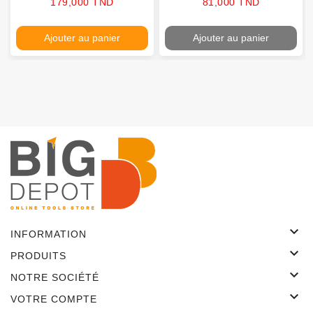
Prix
Prix
179,000 TND
81,000 TND
Ajouter au panier
Ajouter au panier

INFORMATION

PRODUITS

NOTRE SOCIÉTÉ

VOTRE COMPTE