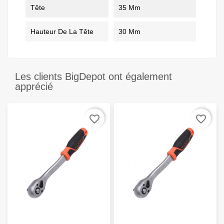
Tête
35 Mm
Hauteur De La Tête
30 Mm
Les clients BigDepot ont également
apprécié
favorite_border
favorite_border