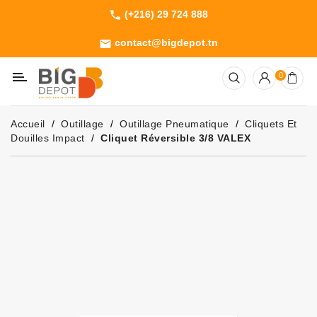
(+216) 29 724 888
phone
Catégorie
contact@bigdepot.tn
email
Machines
0
Outillage
Jardinage
Accueil
Outillage
Outillage Pneumatique
Cliquets Et
Consommables
Douilles Impact
Cliquet Réversible 3/8 VALEX