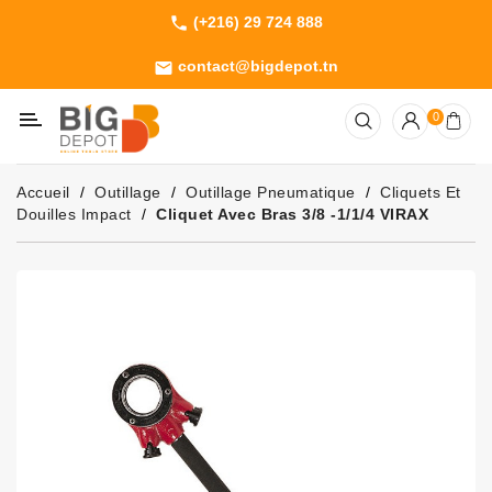
(+216) 29 724 888
phone
Catégorie
contact@bigdepot.tn
email
Machines
0
Outillage
Jardinage
Accueil
Outillage
Outillage Pneumatique
Cliquets Et
Consommables
Douilles Impact
Cliquet Avec Bras 3/8 -1/1/4 VIRAX