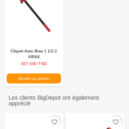
Cliquet Avec Bras 1 1/2-2
VIRAX
Prix
307,000 TND
Ajouter au panier
Les clients BigDepot ont également
apprécié
favorite_border
favorite_border