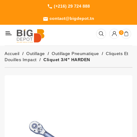
(+216) 29 724 888
phone
Catégorie
contact@bigdepot.tn
email
Machines
0
Outillage
Jardinage
Accueil
Outillage
Outillage Pneumatique
Cliquets Et
Consommables
Douilles Impact
Cliquet 3/4" HARDEN