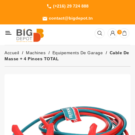
(+216) 29 724 888
phone
Catégorie
contact@bigdepot.tn
email
Machines
0
Outillage
Jardinage
Accueil
Machines
Equipements De Garage
Cable De
Consommables
Masse + 4 Pinces TOTAL