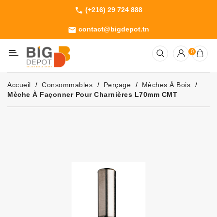
(+216) 29 724 888
phone
Catégorie
contact@bigdepot.tn
email
Machines
0
Outillage
Jardinage
Accueil
Consommables
Perçage
Mèches À Bois
Consommables
Mèche À Façonner Pour Charnières L70mm CMT