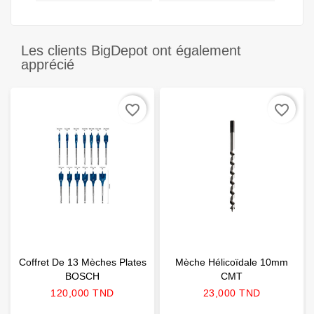
Les clients BigDepot ont également
apprécié
favorite_border
favorite_border
Coffret De 13 Mèches Plates
Mèche Hélicoïdale 10mm
BOSCH
CMT
Prix
Prix
120,000 TND
23,000 TND