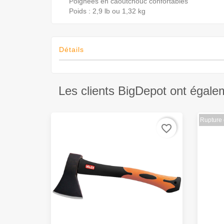
Poignées en caoutchouc confortables
Poids : 2,9 lb ou 1,32 kg
Détails
Les clients BigDepot ont égale
Rupture 
favorite_border