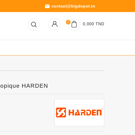
contact@bigdepot.tn
email
0
0,000 TND
escopique HARDEN