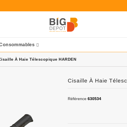
Consommables
Ponceuses Pneumatique
Cisaille À Haie Télescopique HARDEN
Cisaille À Haie Tél
Référence
630534