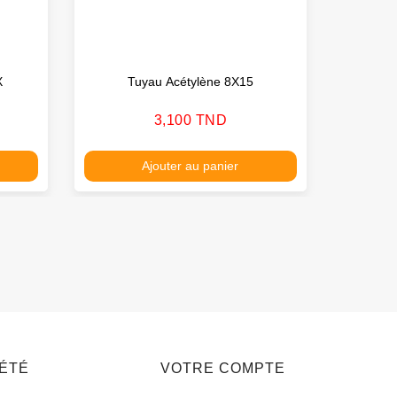
X
Tuyau Acétylène 8X15
Cisa
Prix
3,100 TND
Ajouter au panier
IÉTÉ
VOTRE COMPTE