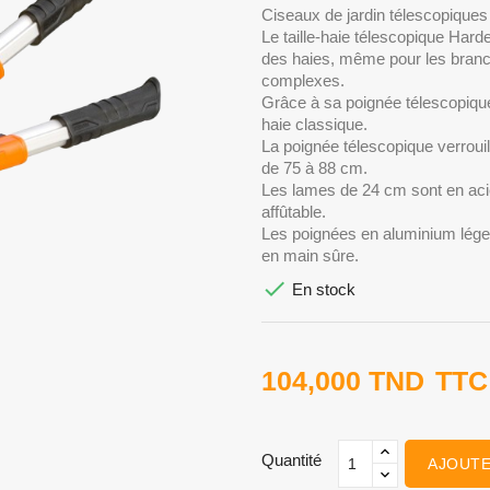
Ciseaux de jardin télescopiques
Le taille-haie télescopique Harden
des haies, même pour les branch
complexes.
Grâce à sa poignée télescopique,
haie classique.
La poignée télescopique verrouill
de 75 à 88 cm.
Les lames de 24 cm sont en aci
affûtable.
Les poignées en aluminium léger
en main sûre.

En stock
104,000 TND
TTC
Quantité
AJOUTE