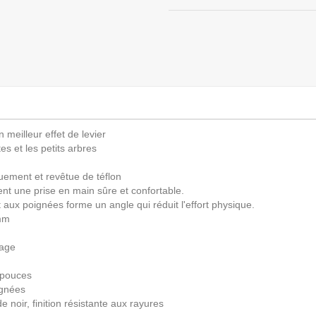
 meilleur effet de levier
tes et les petits arbres
uement et revêtue de téflon
nt une prise en main sûre et confortable.
aux poignées forme un angle qui réduit l'effort physique.
 mm
lage
 pouces
ignées
noir, finition résistante aux rayures