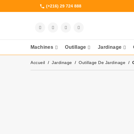
(+216) 29 724 888
phone
Machines
Outillage
Jardinage
Meuleuses Et 
Accueil
Jardinage
Outillage De Jardinage