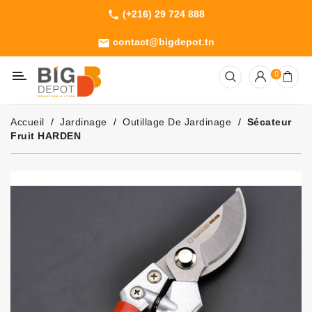
(+216) 29 724 888
phone
Catégorie
contact@bigdepot.tn
email
Machines
0
Outillage
Jardinage
Accueil
Jardinage
Outillage De Jardinage
Sécateur
Consommables
Fruit HARDEN