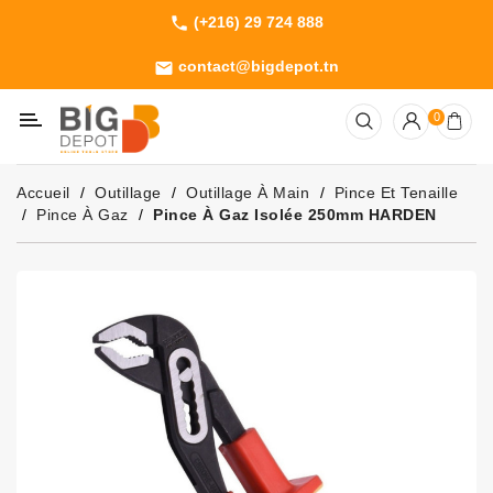
(+216) 29 724 888
phone
Catégorie
contact@bigdepot.tn
email
Machines
0
Outillage
Jardinage
Accueil
Outillage
Outillage À Main
Pince Et Tenaille
Consommables
Pince À Gaz
Pince À Gaz Isolée 250mm HARDEN