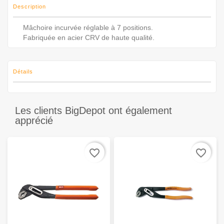
Description
Mâchoire incurvée réglable à 7 positions.
Fabriquée en acier CRV de haute qualité.
Détails
Les clients BigDepot ont également
apprécié
favorite_border
favorite_border