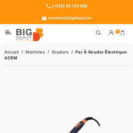
(+216) 29 724 888
phone
Catégorie
contact@bigdepot.tn
email
Machines
0
Outillage
Jardinage
Accueil
Machines
Soudure
Fer À Souder Électrique
Consommables
ACEM