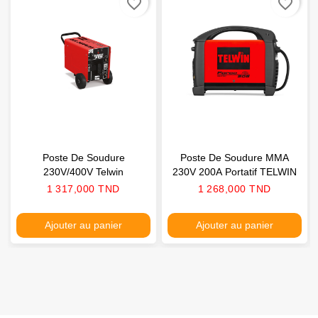
favorite_border
favorite_border
Poste De Soudure
Poste De Soudure MMA
230V/400V Telwin
230V 200A Portatif TELWIN
Prix
Prix
1 317,000 TND
1 268,000 TND
Ajouter au panier
Ajouter au panier