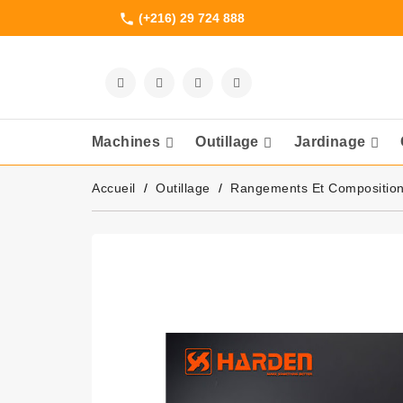
(+216) 29 724 888
phone
Machines
Outillage
Jardinage
Meuleuses Et 
Accueil
Outillage
Rangements Et Compositio