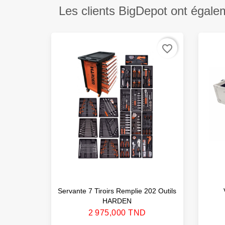
Les clients BigDepot ont égale
favorite_border
Servante 7 Tiroirs Remplie 202 Outils
HARDEN
Prix
2 975,000 TND