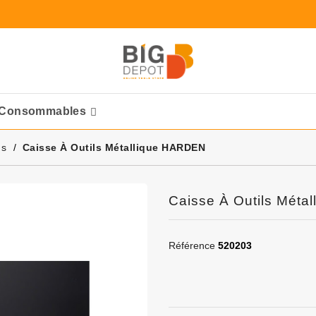
Consommables
Ponceuses Pneumatique
ns
Caisse À Outils Métallique HARDEN
Caisse À Outils Mét
Référence
520203