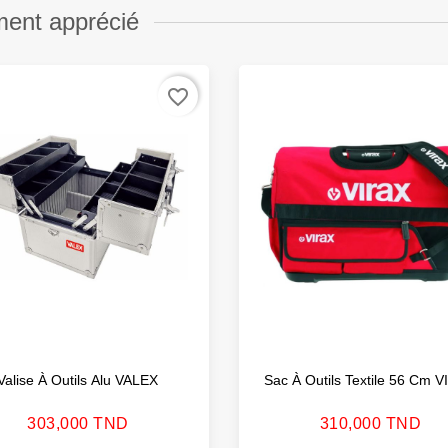
ment apprécié
favorite_border
Valise À Outils Alu VALEX
Sac À Outils Textile 56 Cm 
Prix
Prix
303,000 TND
310,000 TND