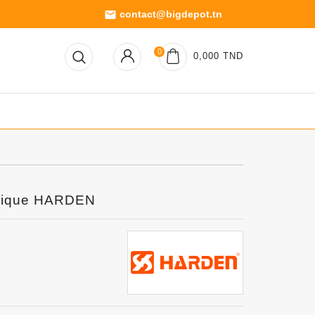
contact@bigdepot.tn
email
0
0,000 TND
allique HARDEN