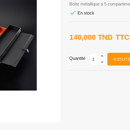
Boîte métallique à 5 compart

En stock
140,000 TND
TTC
Quantité
AJOUTE