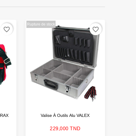
Rupture de stock
favorite_border
favorite_border
VIRAX
Valise À Outils Alu VALEX
Boîte 
Prix
229,000 TND