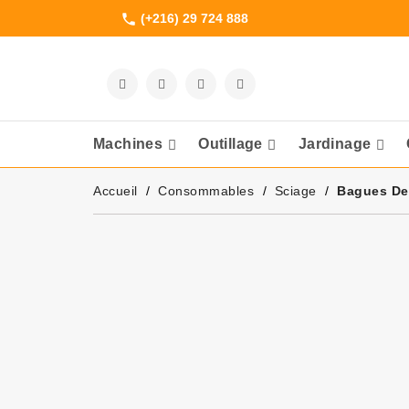
(+216) 29 724 888
phone
Machines
Outillage
Jardinage
Meuleuses Et 
Accueil
Consommables
Sciage
Bagues De