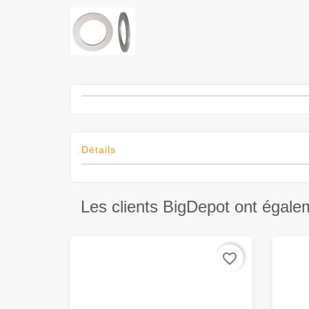
Détails
Les clients BigDepot ont égale
favorite_border