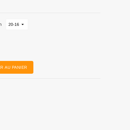
n
R AU PANIER