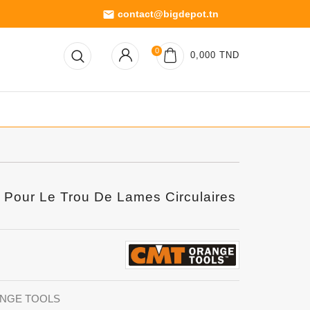
contact@bigdepot.tn
email
0
0,000 TND
Pour Le Trou De Lames Circulaires
RANGE TOOLS