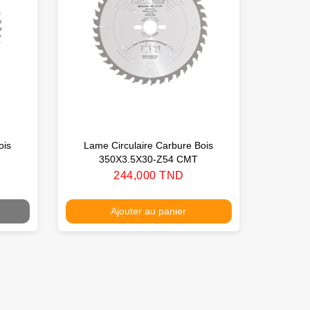
ois
Lame Circulaire Carbure Bois
Lame 
350X3.5X30-Z54 CMT
3
Prix
244,000 TND
Ajouter au panier