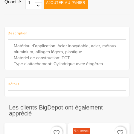
Quantité
AJOUTER AU PANIER
Description
Matériau d'application: Acier inoxydable, acier, métaux,
aluminium, alliages légers, plastique
Materiel de construction: TCT
Type d'attachement: Cylindrique avec étagères
Détails
Les clients BigDepot ont également
apprécié
Nouveau
favorite_border
favorite_border