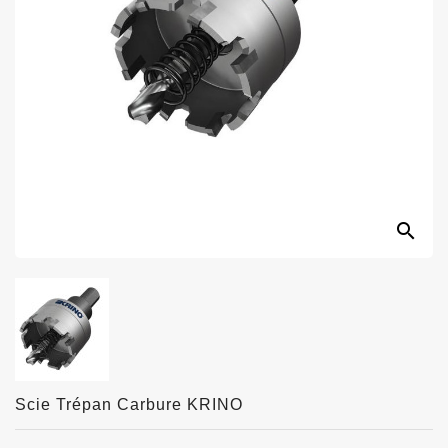
search
Scie Trépan Carbure KRINO