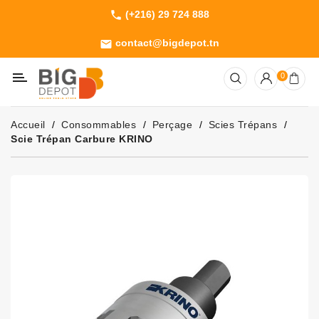
(+216) 29 724 888
phone
Catégorie
contact@bigdepot.tn
email
Machines
0
Outillage
Jardinage
Accueil
Consommables
Perçage
Scies Trépans
Consommables
Scie Trépan Carbure KRINO