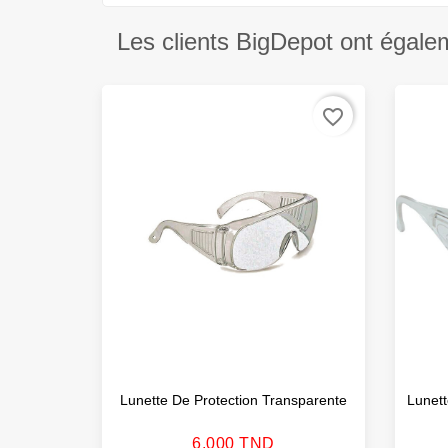
Les clients BigDepot ont égale
favorite_border
Lunette De Protection Transparente
Lunett
Prix
6,000 TND