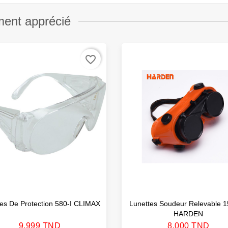
ment apprécié
favorite_border
es De Protection 580-I CLIMAX
Lunettes Soudeur Relevable
HARDEN
Prix
Prix
9,999 TND
8,000 TND