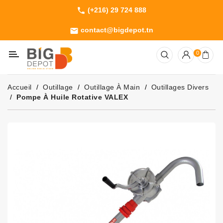
(+216) 29 724 888
phone
Catégorie
contact@bigdepot.tn
email
Machines
0
Outillage
Jardinage
Accueil
Outillage
Outillage À Main
Outillages Divers
Consommables
Pompe À Huile Rotative VALEX